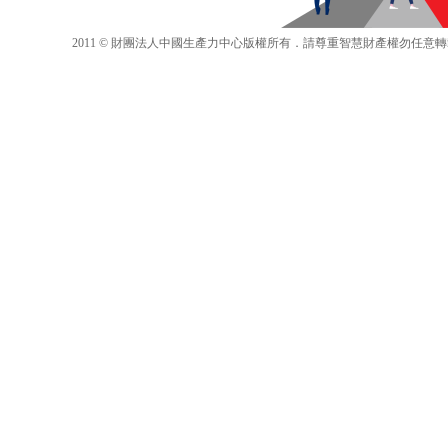
2011 © 財團法人中國生產力中心版權所有．請尊重智慧財產權勿任意轉載 違